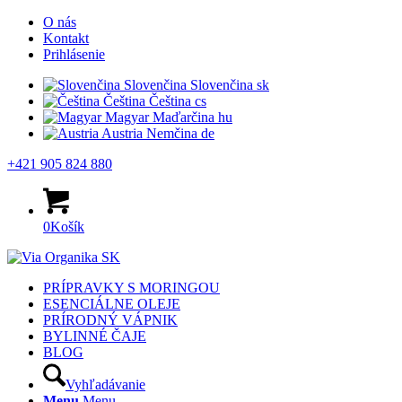
O nás
Kontakt
Prihlásenie
Slovenčina
Slovenčina
sk
Čeština
Čeština
cs
Magyar
Maďarčina
hu
Austria
Nemčina
de
+421 905 824 880
0
Košík
PRÍPRAVKY S MORINGOU
ESENCIÁLNE OLEJE
PRÍRODNÝ VÁPNIK
BYLINNÉ ČAJE
BLOG
Vyhľadávanie
Menu
Menu