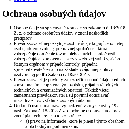
Ochrana osobných údajov
Osobné údaje sú spracúvané v súlade so zákonom č. 18/2018
Z. z. o ochrane osobných údajov v znení neskorších
predpisov.
Prevádzkovateľ neposkytuje osobné údaje kupujúceho tretej
osobe, okrem zvolenej prepravnej spoločnosti ktorá
zabezpečuje doručenie tovaru alebo služieb, spoločnosti
zabezpečujúcej zhotovenie a servis webovej stránky, alebo
štátnym orgánom v prípade kontroly, prípadne
sprostredkovateľovi a to na základe vzájomnej zmluvy
uzatvorenej podľa Zákona č. 18/2018 Z.z.
Prevádzkovateľ je povinný zabezpečiť osobné údaje pred ich
sprístupnením neoprávneným osobám, prijatím vhodných
technických a organizačných opatrení. Taktiež všetci
zamestnanci prevádzkovateľa sú povinní dodržiavať
mlčanlivosť vo vzťahu k osobným údajom.
Dotknutá osoba má práva vymedzené v zmysle ust. § 19 a
nasl. Zákona č. 18/2018 Z.z. o ochrane osobných údajov v
znení platných noviel a to konkrétne:
a) právo na informácie, ktoré je plnená týmto obsahom
a obchodnými podmienkami,