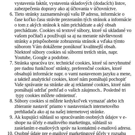
vystavenia faktúr, vystavenia skladových (dodacích) listov,
zabezpečenia dopravy ako aj účtovania v účtovníctve.
Tieto stránky zaznamenávajú vašu IP adresu, informácie o
čase koľko času strávite prezeraním tých stránok a informácie
o tom z akých stránok k nám prichádzate a aký obsah
prechádzate. Cookies sú textové súbory, ktoré sú ukladané vo
vašom počítači a používajú sa aj na meranie návštevnosti
stránky a prispôsobenie zobrazenia stránok a vďaka týmto
súborom Vám dokážeme ponúknuť kvalitnejší obsah.
Niektoré súbory cookies sú súbormi tretích strán, napr.
Youtube, Google a podobne.
Stránka spracúva tzv. technické cookies, ktoré sú nevyhnutné
pre riadnu funkčnosť stránky, preferenčné cookies, ktoré
obsahujú informácie napr. o vami nastavenom jazyku a mene,
a taktiež analytické cookies, ktoré nám pomáhajú pochopiť
Vaše správanie na stránke ale aj reklamné cookies, ktoré nám
pomáhajú udržať prehľad o vašich záujmoch.. Posledné tri
typy cookies môžete odmietnuť.
Súbory cookies si môžete kedykoľvek vymazať alebo ich
zbieranie nastaviť priamo v nastaveniach internetového
prehliadača ako aj na našej internetovej stránke.
Ak kupujúci súhlasil so spracúvaním osobných údajov v e-
shope na účely e-mailového marketingu, súhlasil so
zasielaním e-mailových správ na kontaktnú e-mailovú adresu.
Osobné údaje pre e-mailové marketingové účely v rozsahu