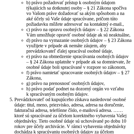
b) právo požadovať prístup k osobným údajom
týkajúcich sa dotknutej osoby – § 21 Zákona spočíva
vo Vašom práve dožadovať sa akým spôsobom a na
aké účely sú Vaše údaje spracúvane, pričom túto
požiadavku môžete adresovať na kontaktný e-mail.,
c) právo na opravu osobných údajov – § 22 Zákona
Vám umožňuje opraviť osobné údaje ak sú neaktuálne,
d) právo na vymazanie osobných údajov – § 23 Zákona
využijete v prípade ak nemáte záujem, aby
prevádzkovateľ ďalej spracúval osobné údaje,
e) právo na obmedzenie spracúvania osobných údajov
– § 24 Zákona uplatníte v prípade ak sa domnievate, že
osobné údaje boli spracúvané v rozpore so zákonom,
f) právo namietať spracovanie osobných údajov – § 27
Zákona,
g) právo na prenosnosť osobných údajov,
h) právo podať podnet na dozorný orgán vo vzťahu
k spracúvaným osobným údajov.
Prevádzkovateľ od kupujúceho získava nasledovné osobné
údaje: titul, meno, priezvisko, adresa, adresa na doručenie,
fakturačná adresa, telefónne číslo, e-mailová adresa. ……
ktoré sú spracúvané za účelom korektného vybavenia Vašej
objednávky. Tieto osobné údaje sú uchovávané po dobu 10
rokov pre účely archivácie. V rámci vybavenia objednávky
dochádza k spracúvaniu osobných údajov za účelom