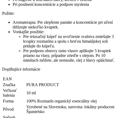
Pri posilnení koncentrácie a podpore myslenia
Požitie:
Aromaterapia: Pre zlepšenie pamäte a koncentrácie pri učení
difúzujte niekoľko kvapiek.
Vonkajšie použitie:
Pre relaxačný kúpeľ na uvoľnenie svalstva zmiešajte 3
kvapky rozmarínu a spolu s hrsťou himalájskej soli
pridajte do kúpeľa.
Pre podporu obnovy rastu vlasov aplikujte 5 kvapiek
priamo na vlasy, prípadne zrieďte s olejom. Po 10
minútach môžete, ale nemusíte, olej z hlavy opláchnuť.
Doplňujúce informácie
EAN
Značka
PURA PRODUCT
Veľkosť
10 ml
balenia
Forma
100% Rozmarín organický esenciálny olej
Vyrobené na Slovensku, surovina: lokálny producent
Pôvod
Španielsko
Spôsob