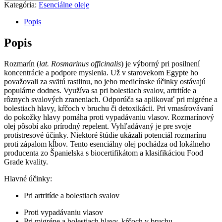
Kategória:
Esenciálne oleje
Popis
Popis
Rozmarín (
lat. Rosmarinus officinalis
) je výborný pri posilnení
koncentrácie a podpore myslenia. Už v starovekom Egypte ho
považovali za svätú rastlinu, no jeho medicínske účinky ostávajú
populárne dodnes. Využíva sa pri bolestiach svalov, artritíde a
rôznych svalových zraneniach. Odporúča sa aplikovať pri migréne a
bolestiach hlavy, kŕčoch v bruchu či detoxikácii. Pri vmasírovávaní
do pokožky hlavy pomáha proti vypadávaniu vlasov. Rozmarínový
olej pôsobí ako prírodný repelent. Vyhľadávaný je pre svoje
protistresové účinky. Niektoré štúdie ukázali potenciál rozmarínu
proti zápalom kĺbov. Tento esenciálny olej pochádza od lokálneho
producenta zo Španielska s biocertifikátom a klasifikáciou Food
Grade kvality.
Hlavné účinky:
Pri artritíde a bolestiach svalov
Proti vypadávaniu vlasov
Pri migréne a bolestiach hlavy, kŕčoch v bruchu