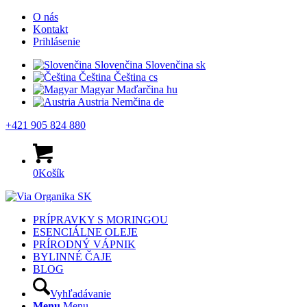
O nás
Kontakt
Prihlásenie
Slovenčina
Slovenčina
sk
Čeština
Čeština
cs
Magyar
Maďarčina
hu
Austria
Nemčina
de
+421 905 824 880
0
Košík
PRÍPRAVKY S MORINGOU
ESENCIÁLNE OLEJE
PRÍRODNÝ VÁPNIK
BYLINNÉ ČAJE
BLOG
Vyhľadávanie
Menu
Menu