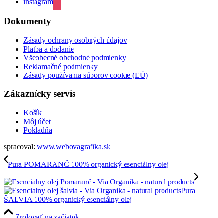
instagram
Dokumenty
Zásady ochrany osobných údajov
Platba a dodanie
Všeobecné obchodné podmienky
Reklamačné podmienky
Zásady používania súborov cookie (EÚ)
Zákaznícky servis
Košík
Môj účet
Pokladňa
spracoval:
www.webovagrafika.sk
Pura POMARANČ 100% organický esenciálny olej
Pura
ŠALVIA 100% organický esenciálny olej
Zrolovať na začiatok