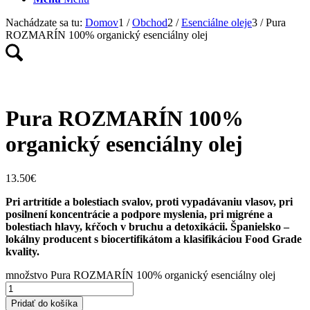
Nachádzate sa tu:
Domov
1
/
Obchod
2
/
Esenciálne oleje
3
/
Pura
ROZMARÍN 100% organický esenciálny olej
Pura ROZMARÍN 100%
organický esenciálny olej
13.50
€
Pri artritíde a bolestiach svalov, proti vypadávaniu vlasov, pri
posilnení koncentrácie a podpore myslenia, pri migréne a
bolestiach hlavy, kŕčoch v bruchu a detoxikácii. Španielsko –
lokálny producent s biocertifikátom a klasifikáciou Food Grade
kvality.
množstvo Pura ROZMARÍN 100% organický esenciálny olej
Pridať do košíka