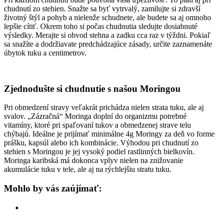
chudnutí zo stehien. Snažte sa byť vytrvalý, zamilujte si zdravší
životný štýl a pohyb a nielenže schudnete, ale budete sa aj omnoho
lepšie cítiť. Okrem toho si počas chudnutia sledujte dosiahnuté
výsledky. Merajte si obvod stehna a zadku cca raz v týždni. Pokiaľ
sa snažíte a dodržiavate predchádzajúce zásady, určite zaznamenáte
úbytok tuku a centimetrov.
Zjednodušte si chudnutie s našou Moringou
Pri obmedzení stravy veľakrát prichádza nielen strata tuku, ale aj
svalov. „Zázračná“ Moringa doplní do organizmu potrebné
vitamíny, ktoré pri spaľovaní tukov a obmedzenej strave telu
chýbajú. Ideálne je prijímať minimálne 4g Moringy za deň vo forme
prášku, kapsúl alebo ich kombinácie. Výhodou pri chudnutí zo
stehien s Moringou je jej vysoký podiel rastlinných bielkovín.
Moringa karibská má dokonca vplyv nielen na znižovanie
akumulácie tuku v tele, ale aj na rýchlejšiu stratu tuku.
Mohlo by vás zaújímať: