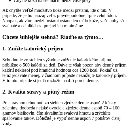
Chyťte kožu na stehnách medzi vaše prsty
Ak chytíte veľké množstvo kože medzi prstami, ide o tuk. V
prípade, že je ho naozaj veľa, pravdepodobne trpíte celulitídou.
Naopak, ak vám medzi prstami ostane len málo kože, vaše nohy sú
svalnaté a celulitída sa prejaví len minimálne.
Chcete štíhlejšie stehná? Riaďte sa týmto…
1. Znížte kalorický príjem
Schudnutie zo stehien vyžaduje zníženie kalorického príjmu,
približne o 500 kalórií za deň. Dávajte však pozor, aby denný príjem
kalórií neklesol pod hraničnú hodnotu cca 1200 kcal. Pokiaľ už
teraz jedávate menej, v žiadnom prípade neznižujte kalorický príjem.
V tomto prípade si jedlá rozložte na 4-5 porcií denne.
2. Kvalita stravy a pitný režim
Pri správnom chudnutí zo stehien zjedzte denne aspoň 2 kúsky
zeleniny, doobeda nejaké ovocie a zjedzte denne aspoň 70 – 100
gramov bielkovín, čím skvalitníte svalovú hmotu a zrýchlite
spaľovanie tukov. Dôležité je vypiť denne aspoň 7 pohárov čistej
vody.