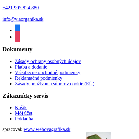
+421 905 824 880
info@viaorganika.sk
facebook
instagram
Dokumenty
Zásady ochrany osobných údajov
Platba a dodanie
Všeobecné obchodné podmienky
Reklamačné podmienky
Zásady používania súborov cookie (EÚ)
Zákaznícky servis
Košík
Môj účet
Pokladňa
spracoval:
www.webovagrafika.sk