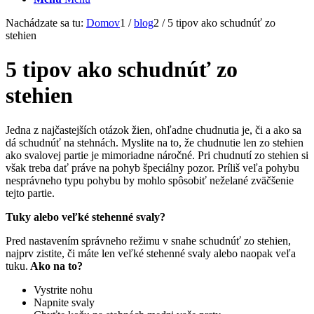
Nachádzate sa tu:
Domov
1
/
blog
2
/
5 tipov ako schudnúť zo
stehien
5 tipov ako schudnúť zo
stehien
Jedna z najčastejších otázok žien, ohľadne chudnutia je, či a ako sa
dá schudnúť na stehnách. Myslite na to, že chudnutie len zo stehien
ako svalovej partie je mimoriadne náročné. Pri chudnutí zo stehien si
však treba dať práve na pohyb špeciálny pozor. Príliš veľa pohybu
nesprávneho typu pohybu by mohlo spôsobiť neželané zväčšenie
tejto partie.
Tuky alebo veľké stehenné svaly?
Pred nastavením správneho režimu v snahe schudnúť zo stehien,
najprv zistite, či máte len veľké stehenné svaly alebo naopak veľa
tuku.
Ako na to?
Vystrite nohu
Napnite svaly