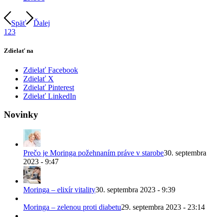
Späť
Ďalej
1
2
3
Zdielať na
Zdielať Facebook
Zdielať X
Zdielať Pinterest
Zdielať LinkedIn
Novinky
Prečo je Moringa požehnaním práve v starobe
30. septembra
2023 - 9:47
Moringa – elixír vitality
30. septembra 2023 - 9:39
Moringa – zelenou proti diabetu
29. septembra 2023 - 23:14