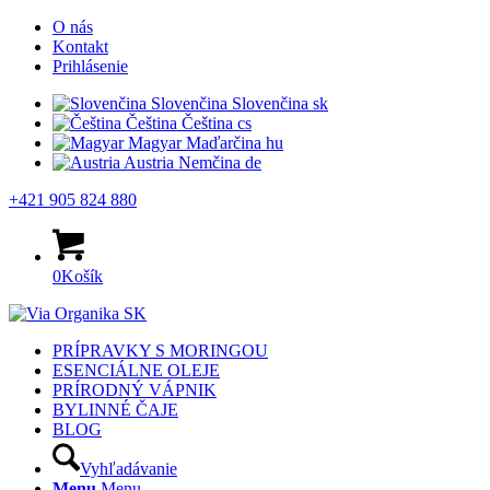
O nás
Kontakt
Prihlásenie
Slovenčina
Slovenčina
sk
Čeština
Čeština
cs
Magyar
Maďarčina
hu
Austria
Nemčina
de
+421 905 824 880
0
Košík
PRÍPRAVKY S MORINGOU
ESENCIÁLNE OLEJE
PRÍRODNÝ VÁPNIK
BYLINNÉ ČAJE
BLOG
Vyhľadávanie
Menu
Menu