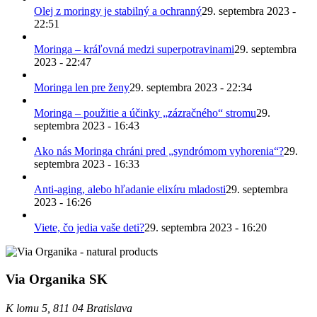
Olej z moringy je stabilný a ochranný
29. septembra 2023 -
22:51
Moringa – kráľovná medzi superpotravinami
29. septembra
2023 - 22:47
Moringa len pre ženy
29. septembra 2023 - 22:34
Moringa – použitie a účinky „zázračného“ stromu
29.
septembra 2023 - 16:43
Ako nás Moringa chráni pred „syndrómom vyhorenia“?
29.
septembra 2023 - 16:33
Anti-aging, alebo hľadanie elixíru mladosti
29. septembra
2023 - 16:26
Viete, čo jedia vaše deti?
29. septembra 2023 - 16:20
Via Organika SK
K lomu 5, 811 04 Bratislava