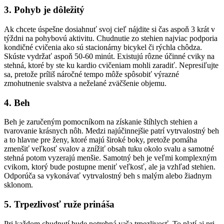
3. Pohyb je dôležitý
Ak chcete úspešne dosiahnuť svoj cieľ nájdite si čas aspoň 3 krát v
týždni na pohybovú aktivitu. Chudnutie zo stehien najviac podporia
kondičné cvičenia ako sú stacionárny bicykel či rýchla chôdza.
Skúste vydržať aspoň 50-60 minút. Existujú rôzne účinné cviky na
stehná, ktoré by ste ku kardio cvičeniam mohli zaradiť. Nepresiľujte
sa, pretože príliš náročné tempo môže spôsobiť výrazné
zmohutnenie svalstva a neželané zväčšenie objemu.
4. Beh
Beh je zaručeným pomocníkom na získanie štíhlych stehien a
tvarovanie krásnych nôh. Medzi najúčinnejšie patrí vytrvalostný beh
a to hlavne pre ženy, ktoré majú široké boky, pretože pomáha
zmenšiť veľkosť svalov a znížiť obsah tuku okolo svalu a samotné
stehná potom vyzerajú menšie. Samotný beh je veľmi komplexným
cvikom, ktorý bude postupne meniť veľkosť, ale ja vzhľad stehien.
Odporúča sa vykonávať vytrvalostný beh s malým alebo žiadnym
sklonom.
5. Trpezlivosť ruže prináša
Pri každom chudnutí bude potrebná vaša trpezlivosť. To platí aj pri