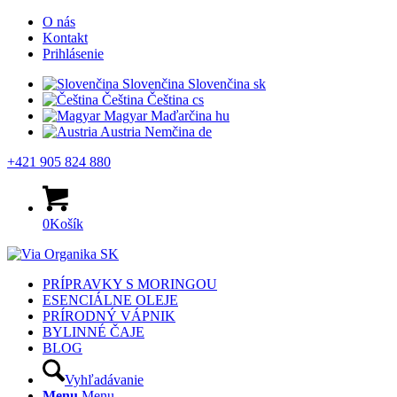
O nás
Kontakt
Prihlásenie
Slovenčina
Slovenčina
sk
Čeština
Čeština
cs
Magyar
Maďarčina
hu
Austria
Nemčina
de
+421 905 824 880
0
Košík
PRÍPRAVKY S MORINGOU
ESENCIÁLNE OLEJE
PRÍRODNÝ VÁPNIK
BYLINNÉ ČAJE
BLOG
Vyhľadávanie
Menu
Menu