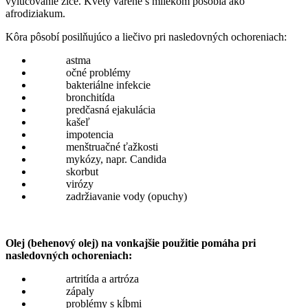
vylučovanie žlče. Kvety varené s mliekom pôsobia ako
afrodiziakum.
Kôra pôsobí posilňujúco a liečivo pri nasledovných ochoreniach:
astma
očné problémy
bakteriálne infekcie
bronchitída
predčasná ejakulácia
kašeľ
impotencia
menštruačné ťažkosti
mykózy, napr. Candida
skorbut
virózy
zadržiavanie vody (opuchy)
Olej (behenový olej) na vonkajšie použitie pomáha pri
nasledovných ochoreniach:
artritída a artróza
zápaly
problémy s kĺbmi