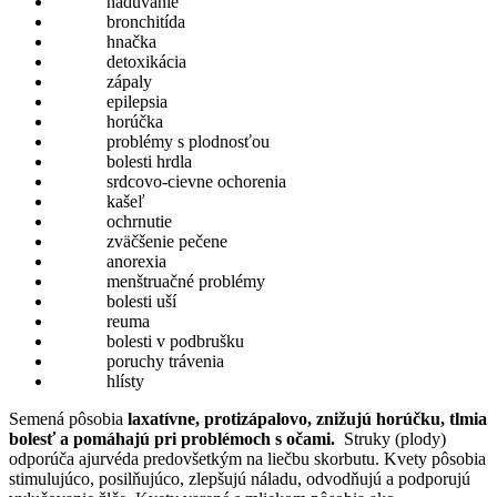
nadúvanie
bronchitída
hnačka
detoxikácia
zápaly
epilepsia
horúčka
problémy s plodnosťou
bolesti hrdla
srdcovo-cievne ochorenia
kašeľ
ochrnutie
zväčšenie pečene
anorexia
menštruačné problémy
bolesti uší
reuma
bolesti v podbrušku
poruchy trávenia
hlísty
Semená pôsobia
laxatívne, protizápalovo, znižujú horúčku, tlmia
bolesť a pomáhajú pri problémoch s očami.
Struky (plody)
odporúča ajurvéda predovšetkým na liečbu skorbutu. Kvety pôsobia
stimulujúco, posilňujúco, zlepšujú náladu, odvodňujú a podporujú