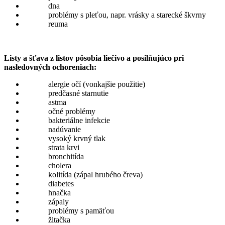
dna
problémy s pleťou, napr. vrásky a starecké škvrny
reuma
Listy a šťava z listov pôsobia liečivo a posilňujúco pri
nasledovných ochoreniach:
alergie očí (vonkajšie použitie)
predčasné starnutie
astma
očné problémy
bakteriálne infekcie
nadúvanie
vysoký krvný tlak
strata krvi
bronchitída
cholera
kolitída (zápal hrubého čreva)
diabetes
hnačka
zápaly
problémy s pamäťou
žltačka