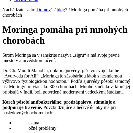
Nachádzate sa tu:
Domov
1
/
blog
2
/
Moringa pomáha pri mnohých
chorobách
Moringa pomáha pri mnohých
chorobách
Strom Moringa sa v sanskrite nazýva „sigru“ a má svoje pevné
miesto v ajurvédskom učení.
Dr. Ch. Murali Manohar, doktor ajurvédy, píše vo svojej knihe
„Ayurveda for All“: „Moringa je zásobárňou látok s nesmiernou
výživovo-fyziologickou hodnotou.“ Podľa ajurvédy pôsobí samotný
list Moringy pri viac ako 300 chorobách. Mnohé z účinkov, ktoré jej
pripisujú v Indii, boli potvrdené modernými vedeckými štúdiami.
Koreň pôsobí antibakteriálne, protizápalovo, stimuluje a
podporuje trávenie.
Povzbudzujúce a liečivé účinky má pri
nasledovných ochoreniach:
astma
očné problémy