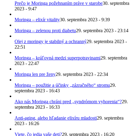
Prečo je Moringa požehnaním práve v starobe
30. septembra
2023 - 9:47
Moringa – elixír vitality
30. septembra 2023 - 9:39
Moringa – zelenou proti diabetu
29. septembra 2023 - 23:14
Olej z moringy je stabilný a ochranný
29. septembra 2023 -
22:51
Moringa – kráľovná medzi superpotravinami
29. septembra
2023 - 22:47
Moringa len pre ženy
29. septembra 2023 - 22:34
Moringa – použitie a účinky „zázračného“ stromu
29.
septembra 2023 - 16:43
Ako nás Moringa chráni pred „syndrómom vyhorenia“?
29.
septembra 2023 - 16:33
Anti-aging, alebo hľadanie elixíru mladosti
29. septembra
2023 - 16:26
Viete, čo jedia vaše deti?
29. septembra 2023 - 16:20