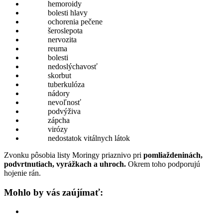
hemoroidy
bolesti hlavy
ochorenia pečene
šeroslepota
nervozita
reuma
bolesti
nedoslýchavosť
skorbut
tuberkulóza
nádory
nevoľnosť
podvýživa
zápcha
virózy
nedostatok vitálnych látok
Zvonku pôsobia listy Moringy priaznivo pri
pomliaždeninách,
podvrtnutiach, vyrážkach a uhroch.
Okrem toho podporujú
hojenie rán.
Mohlo by vás zaújímať: