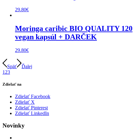
29.80
€
Moringa caribic BIO QUALITY 120
vegan kapsúl + DARČEK
29.80
€
Späť
Ďalej
1
2
3
Zdielať na
Zdielať Facebook
Zdielať X
Zdielať Pinterest
Zdielať LinkedIn
Novinky